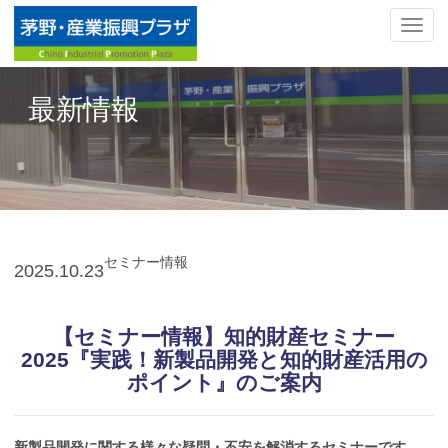
ナ
ビ
ゲ
ー
最新情報
シ
ョ
ン
の
切
替
セミナー情報
2025.
10.23
【セミナー情報】知的財産セミナー
2025『実践！新製品開発と知的財産活用の
ポイント』のご案内
新製品開発に関する様々な疑問・不安を解消するセミナーです。