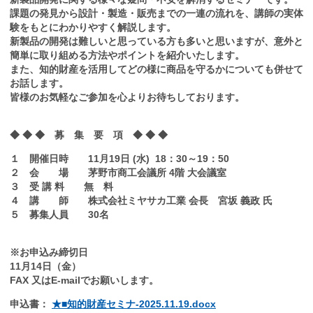
課題の発見から設計・製造・販売までの一連の流れを、講師の実体
験をもとにわかりやすく解説します。
新製品の開発は難しいと思っている方も多いと思いますが、意外と
簡単に取り組める方法やポイントを紹介いたします。
また、知的財産を活用してどの様に商品を守るかについても併せて
お話します。
皆様のお気軽なご参加を心よりお待ちしております。
◆ ◆ ◆ 募 集 要 項 ◆ ◆ ◆
１ 開催日時 11月19日 (水) 18：30～19：50
２ 会 場 茅野市商工会議所 4階 大会議室
３ 受 講 料 無 料
４ 講 師 株式会社ミヤサカ工業 会長 宮坂 義政 氏
５ 募集人員 30名
※お申込み締切日
11月14日（金）
FAX 又はE-mailでお願いします。
申込書：
★■知的財産セミナ-2025.11.19.docx