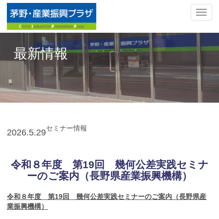
ナ
ビ
ゲ
ー
最新情報
シ
ョ
ン
の
切
替
セミナー情報
2026.
5.29
令和８年度 第19回 幾何公差実践セミナ
ーのご案内（長野県産業振興機構）
令和８年度 第19回 幾何公差実践セミナーのご案内（長野県産
業振興機構）