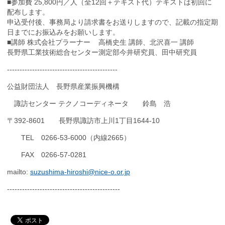
■参加費 25,800円／人（全12回＋テキスト代）テキストは初回に
配布します。
申込受付後、事務局より請求書をお送りしますので、記載の指定期
日までにお振込みをお願いします。
■講師 株式会社プラーナー 高橋史生 講師、北沢喜一 講師
長野県工業技術総合センター測定部今井研究員、田中研究員
------------------------------
--------------
公益財団法人 長野県産業振興機構
諏訪センター テクノコーディネータ
鈴島 浩
〒
392-8601
長野県諏訪市上川
1
丁目
1644-10
TEL
0266-53-6000
（内線
2665
）
FAX
0266-57-0281
mailto:
suzushima-hiroshi@nice-o.or.jp
------------------------------
---------------