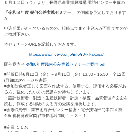
６月１２日（金）より、長野県産業振興機構 諏訪センター主催の
「令和８年度 幾何公差実践セミナー」
の開催を予定しております
が、
申込期限が迫っているものの、現時点でまだ申込みが可能ですので
ご検討下さい。
本セミナーの
URL
を記載しておきます。
https://www.nice-o.or.jp/info/r8-kikakosa/
開催案内⇒
令和8年度幾何公差実践セミナーご案内.pdf
■開催日時6月12日（金）～9月11日（金）13:30～16:30 全12回
(詳細は次ページを参照）
■参加対象者正しく図面を作成する、使用する、評価する必要があ
る方、強化したい方の受講をお待ちしています。
・設計技術者・製造・生産技術者・計測・検査・品質管理※図面を
読む、作成する経験のある方の受講を推奨します。
■会場長野県工業技術総合センター精密・電子技術部門本館４階
405 視聴覚教室岡谷市長地片間町１－３－１
■定員 １５名