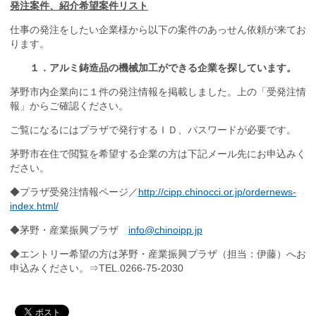
発注案件、紹介希望案件リスト
仕事の発注をしたい企業様から以下の案件のあっせん依頼が来てお
ります。
１．アルミ鋳造品の機械加工ができる企業を探しています。
茅野市内企業向に１件の発注情報を掲載しました。上の「受発注情
報」からご確認ください。
ご覧になるにはプラザで発行するＩＤ、パスワードが必要です。
茅野市在住で閲覧を希望する企業の方は下記メール先にお申込みく
ださい。
◆プラザ受発注情報ページ／
http://cipp.chinocci.or.jp/ordernews-
index.html/
◆茅野・産業振興プラザ
info@chinoipp.jp
◆エントリー希望の方は茅野・産業振興プラザ（担当：伊藤）へお
申込みください。⇒
TEL.0266-75-2030