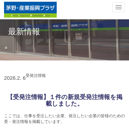
ナ
ビ
ゲ
ー
最新情報
シ
ョ
ン
の
切
替
受発注情報
2026.
2. 6
【受発注情報】１件の新規受発注情報を掲
載しました。
ここでは、仕事を受注したい企業、発注したい企業の皆様のための
受・発注情報を掲載しています。