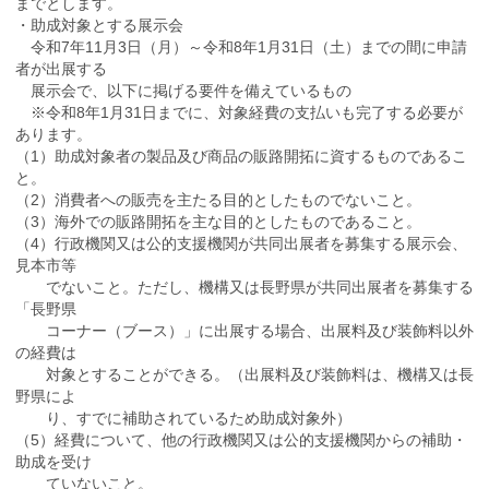
までとします
。
・助成対象とする展示会
令和7年11月3日（月）～令和8年1月31日（土）までの間に
申請
者が出展する
展示会で、以下に掲げる要件を備えているもの
※令和8年1月31日までに、対象経費の支払いも完了する必要が
あります。
（1）助成対象者の製品及び商品の販路開拓に資するものであるこ
と。
（2）消費者への販売を主たる目的としたものでないこと。
（3）海外での販路開拓を主な目的としたものであること。
（4）行政機関又は公的支援機関が共同出展者を募集する展示会、
見本市等
でないこと。ただし、機構又は長野県が共同出展者を募集する
「長
野県
コーナー（ブース）」に出展する場合、出展料及び装飾料以外
の経
費は
対象とすることができる。（出展料及び装飾料は、機構又は長
野県
によ
り、すでに補助されているため助成対象外）
（5）経費について、他の行政機関又は公的支援機関からの補助・
助成を受け
ていないこと。