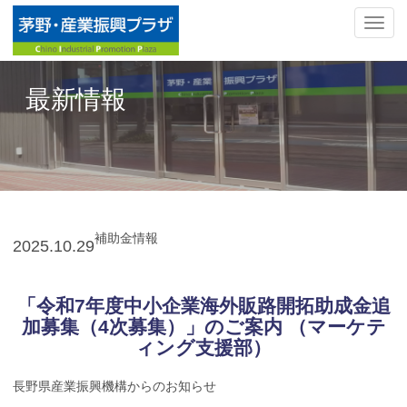
ナ
ビ
ゲ
ー
最新情報
シ
ョ
ン
の
切
替
補助金情報
2025.
10.29
「令和7年度中小企業海外販路開拓助成金追
加募集（4次募集）」のご案内 （マーケテ
ィング支援部）
長野県産業振興機構からのお知らせ