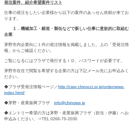
発注案件、紹介希望案件リスト
仕事の発注をしたい企業様から以下の案件のあっせん依頼が来てお
ります。
１．機械加工・鍛造・製缶などで新しい仕事に意欲的に取組む
企業
茅野市内企業向に１件の発注情報を掲載しました。上の「受発注情
報」からご確認ください。
ご覧になるにはプラザで発行するＩＤ、パスワードが必要です。
茅野市在住で閲覧を希望する企業の方は下記メール先にお申込みく
ださい。
◆プラザ受発注情報ページ／
http://cipp.chinocci.or.jp/ordernews-
index.html/
◆茅野・産業振興プラザ
info@chinoipp.jp
◆エントリー希望の方は茅野・産業振興プラザ（担当：伊藤）へお
申込みください。⇒
TEL.0266-75-2030