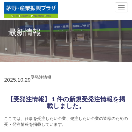
ナ
ビ
ゲ
ー
最新情報
シ
ョ
ン
の
切
替
受発注情報
2025.
10.29
【受発注情報】１件の新規受発注情報を掲
載しました。
ここでは、仕事を受注したい企業、発注したい企業の皆様のための
受・発注情報を掲載しています。