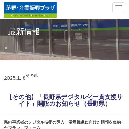
ナ
ビ
ゲ
ー
最新情報
シ
ョ
ン
の
切
替
その他
2025.
1. 8
【その他】「長野県デジタル化一貫支援サ
イト」開設のお知らせ（長野県）
県内事業者のデジタル技術の導入・活用推進に向けた情報を集約し
たプラットフォーム