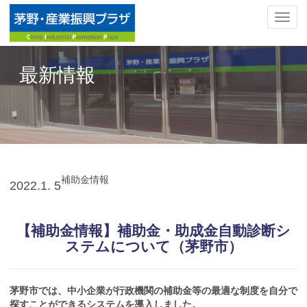
ナ
ビ
ゲ
ー
最新情報
シ
ョ
ン
の
切
替
補助金情報
2022.
1. 5
【補助金情報】補助金・助成金自動診断シ
ステムについて（茅野市）
茅野市では、中小企業が⾏政機関の補助⾦等の最適な制度を⾃分で
探すことができるシステムを導入しました。